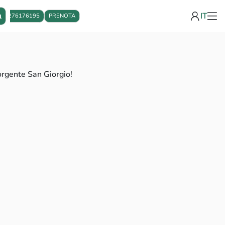
IT
à
3276176195
PRENOTA
orgente San Giorgio!